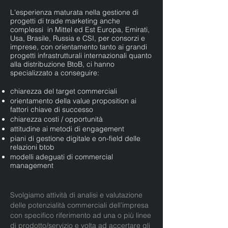
L'esperienza maturata nella gestione di
progetti di trade marketing anche
complessi in Mittel ed Est Europa, Emirati,
Usa, Brasile, Russia e CSI, per consorzi e
imprese, con orientamento tanto ai grandi
progetti infrastrutturali internazionali quanto
alla distribuzione BtoB, ci hanno
specializzato a conseguire:
chiarezza del target commerciali
orientamento della value proposition ai
fattori chiave di successo
chiarezza costi / opportunità
attitudine ai metodi di engagement
piani di gestione digitale e on-field delle
relazioni btob
modelli adeguati di commercial
management
Svolgiamo attività di analisi e valutazione
delle potenzialità commerciali dell’impresa
con specifico riferimento ad una o più linee
di prodotto/servizio e volta ad accertare gli