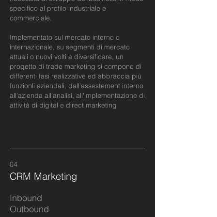
specifico al profilo industriale e
commerciale.
Implementato sul mercato interno o
internazionale, su segmenti di mercato
attuali o nuovi volti a diversificare, un
progetto di trade marketing si compone di
differenti fasi realizzative ed abbraccia più
funzionli aziendali, dall'assestement interno
all'azienda all'analisi, all'implementazione di
attività di digital e direct marketing
04
CRM Marketing
Inbou
nd
Outbound