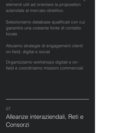
elementi utili ad orientare la proposition
aziendale al mercato obiettivo.
Selezioniamo database qualificati con cui
garantire una costante fonte di contatto
locale
Attuiamo strategie di engagement clienti
on-field, digital e social
Organizziamo workshops
digitali e on-
field
e coordiniamo missioni commerciali
07
Alleanze interaziendali, Reti e
Consorzi