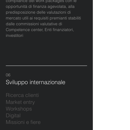
compliance dei work packages con le
opportunità di finanza agevolata, alla
predisposizione delle valutazioni di
mercato utili ai requisiti premianti stabiliti
dalle commissioni valutative di
Competence center, Enti finanziatori,
investitori
06
Sviluppo internazionale
Ricerca clienti
Market entry
Workshops
Digital
Missioni e fiere