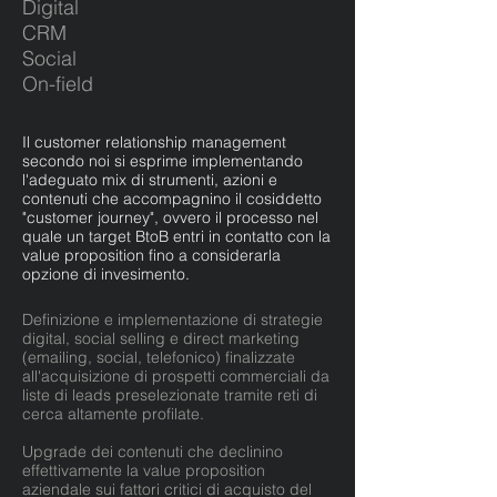
Digital
CRM
Social
On-field
Il customer relationship management
secondo noi si esprime implementando
l'adeguato mix di strumenti, azioni e
contenuti che accompagnino il cosiddetto
"customer journey", ovvero il processo nel
quale un target BtoB entri in contatto con la
value proposition fino a considerarla
opzione di invesimento.
Definizione e implementazione di strategie
digital, social selling e direct marketing
(emailing, social, telefonico) finalizzate
all'acquisizione di prospetti commerciali da
liste di leads preselezionate tramite reti di
cerca altamente profilate.
Upgrade dei contenuti che declinino
effettivamente la value proposition
aziendale sui fattori critici di acquisto del