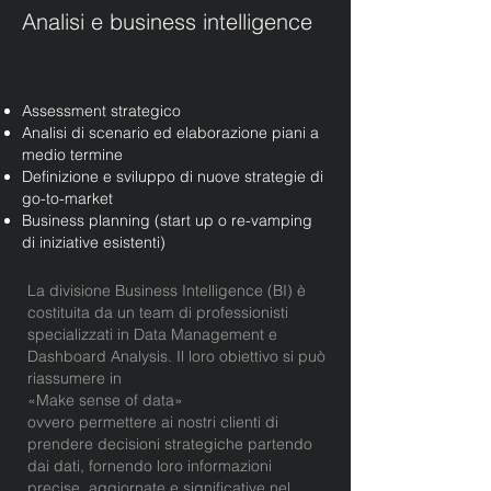
Analisi e business intelligence
Assessment strategico
Analisi di scenario ed elaborazione piani a
medio termine
Definizione e sviluppo di nuove strategie di
go-to-market
Business planning (start up o re-vamping
di iniziative esistenti)
La divisione Business Intelligence (BI) è
costituita da un team di professionisti
specializzati in Data Management e
Dashboard Analysis. Il loro obiettivo si può
riassumere in
«Make sense of data»
ovvero permettere ai nostri clienti di
prendere decisioni strategiche partendo
dai dati, fornendo loro informazioni
precise, aggiornate e significative nel